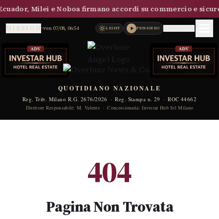
cuador, Milei e Noboa firmano accordi su commercio e sicur
MISSION
•
ven 07/08, 06:54
LIGHT
PENSIERO
COMMUNITY
QUOTIDIANO NAZIONALE
Reg. Trib. Milano R.G. 2676/2026
·
Reg. Stampa n. 29
·
ROC 44662
Direttore Responsabile: M. Valente
·
Concessionaria: Investar Hub Srl Milano
404
Pagina Non Trovata