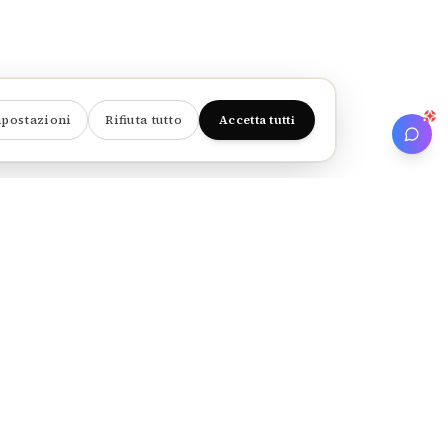
postazioni
Rifiuta tutto
Accetta tutti
AD