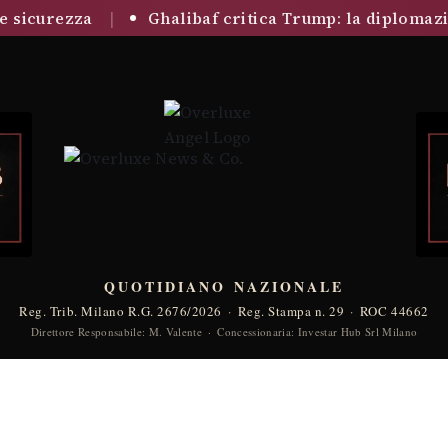
|
icurezza
Ghalibaf critica Trump: la diplomazia 
QUOTIDIANO NAZIONALE
Reg. Trib. Milano R.G. 2676/2026
·
Reg. Stampa n. 29
·
ROC 44662
Direttore Responsabile: M. Valente
·
Concessionaria: Investar Hub Srl Milano